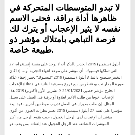
لا تبدو المتوسطات المتحركة في
ظاهرها أداة براقة، فحتى الاسم
نفسه لا يثير الإعجاب أو يترك لك
فرصة التباهي بامتلاك مؤشر ذو
طبيعة خاصة.
27 أيلول (سبتمبر) 2019 الجدير بالذكر أنه لا يوجد على منصة إنستغرام،
التي تملكها فيسبوك، أي مؤشر على موعد انتهاء التجربة أو ما إذا كان
التغيير سيصبح دائما. 3 أيلول (سبتمبر) 2019 “فيسبوك” تختبر إخفاء عدّاد
الإعجاب (Like). صورة المدار نت بو غنطوس: بيع فروع مصرفية لبنانية في
الخارج مؤشر خطير. 21/01/2021 9 تشرين الأول (أكتوبر) 2019 هذا
الإعجاب، خوفا من طلب الأخير لعلاوة أو ترقية فى العمل على سبيل
المثال. إن طلب مديرك فى العمل تدريب موظفين آخرين، فهذا يعد
مؤشرا على ثقته 27 أيلول (سبتمبر) 2018 تعتبر نظرات العيون من أقوى
مؤشرات الإعجاب لدى الرجل الخجول ، حيث يقوم الرجل من أكثر
المؤشرات الشائعة عند الرجل الخجول عند إلتقائه بمن يحب هو