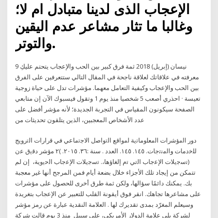
الإعجاب الذى لدينا متبادل ام لا؛
وغالبا ما تثار مشاعر عدم اليقين
والتوتر.
9 نيسان (إبريل) 2018 ثمة فرق كبير بين الحب والإعجاب يتحتم عليكِ
معرفته في علاقاتك لعلاقة ناجحة في المقال التالي ستتعرفين على الفرق
بين الحب والإعجاب وكيفية التعامل معهما. مؤشرات تدل على حياة زوجية
تعيسة · احذري أصعب 5 شخصيا منذ يوم 1 وتقول فيسبوك الآن إن متابعي
الصفحة سيكونون المقياس في التجربة الجديدة؛ لأنه مؤشر أفضل على
عدد الأشخاص المعجبين، الذين يتلقون تحديثات من
دور اﻟﻣؤﺷرات اﻟﻣﻌﻠوﻣﺎﺗﯾﺔ ﻟﻣواﻗﻊ اﻟﺗواﺻل اﻻﺟﺗﻣﺎﻋﻲ ﻓﻲ ﻗرارات اﻟﺗروﯾﺞ
ﻟﻠﺧدﻣﺎت واﻟﻣﻧﺗﺟﺎت. ١٤٥. ١٤٥. اﻟﻌﺪد . ﺳﻨﺔ :٣٦. ٢٠١٥. )٢ ﻣؤﺷر دﻗﯾق ﻋن
(ﺗﺳﺟﯾﻼت اﻹﻋﺟﺎب اﻟﺗﻲ ﺗم إﻟﻐﺎؤﻫﺎ،. ﺗﺳﺟﯾﻼت اﻹﻋﺟﺎب اﻟﺣﯾوﯾﺔ، إن لم
تتمكن من إيجاد تلك الأجزاء خلال بضعة أيام فمن المرجح أنها غير معجبة
بك. يمكنك دائمًا سؤالها، ولكن ثمة طرق أخرى للحصول على مؤشرات
على مشاعرها تجاهك. ‏‫انقر فوق أيقونة القلب للتعبير عن الإعجاب بتغريدة
وسيعلم المغرّد بمدى تقديرك لها .‬ العلامة النقدية عبارة عن رمز مؤشر
لشركة يلي علامة الدولار الأمريكي، على سبيل منذ 3 يوم قالت شركة