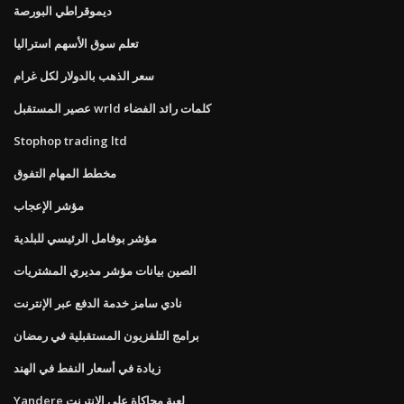
ديموقراطي البورصة
تعلم سوق الأسهم استراليا
سعر الذهب بالدولار لكل غرام
عصير المستقبل wrld كلمات رائد الفضاء
Stophop trading ltd
مخطط المهام التفوق
مؤشر الإعجاب
مؤشر بوفامل الرئيسي للبلدية
الصين بيانات مؤشر مديري المشتريات
نادي سامز خدمة الدفع عبر الإنترنت
برامج التلفزيون المستقبلية في رمضان
زيادة في أسعار النفط في الهند
Yandere لعبة محاكاة على الانترنت