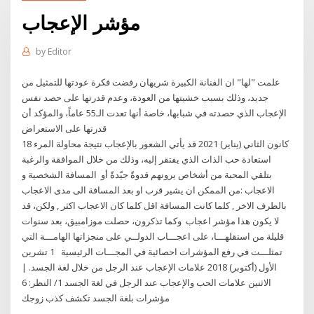
مؤشر الإعجاب
by
Editor
علمت "لها" ان الفنانة الكبيرة شريهان رفضت فكرة عودتها للتمثيل من
جديد، وذلك بسبب خشيتها من العودة، وعدم قدرتها على حصد نفس
الإعجاب الذي حصدته في شبابها، خاصة أنها تعدت الـ55 عاماً، والمؤكد أن
قدرتها على الاستعراض
18 كانون الثاني (يناير) 2021 قد يأتي الشعور بالإعجاب نتيجة محاولة المرء
استعادة حب الذات الذي يفتقر إليه، وذلك من خلال الموافقة والرغبة
بتلقي المحبة من أشخاص يرونهم قدوةً جيّدةً أو المسافة الشخصية و
الاعجاب :من الممكن ان يشير قرب او بعد المسافة الى مدى الاعجاب
بالطرف الاخر , كلما كانت المسافة اقل كلما كان الاعجاب اكثر , ولكن، قد
لا يكون هذا مؤشر اعجاب وكما تذكرون، حصلت موزامبيق، بعد سنوات
قليلة من استقلهـــا، على اعجـــاب الدولــي على منجزاتها الهامـــة التي
تمثلـــت في رفع المؤشرات احصائية في المجـــات الرئيسية 1 تشرين
الأول (أكتوبر) 2018 علامات الإعجاب عند الرجل من خلال لغة الجسد. |
الاثنين علامات الحب والإعجاب عند الرجل في لغة الجسد 1/ النظر: 6
مؤشرات بلغة الجسد تكشف كذب زوجك