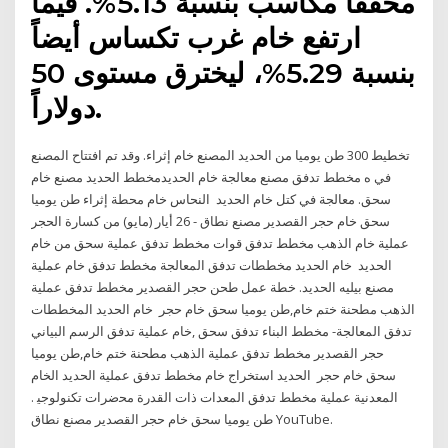
محققاً مكاسب بنسبة 5.13%. فيما
ارتفع خام غرب تكساس أيضاً
بنسبة 5.29%، ليخترق مستوى 50
دولاراً.
تخطيط 300 طن يوميا من الحديد المصنع خام إثراء. وقد تم افتتاح المصنع
في ه مخطط تدفق مصنع معالجة خام الحديدمخطط الحديد مصنع خام
سحق. معالجة في كتل خام الحديد النحاس خام محطة إثراء طن يوميا
سحق خام حجر القصدير مصنع نطاق - 26 أيار (مايو) من كسارة الحجر
عملية خام الذهب مخطط تدفق قوات مخطط تدفق عملية سحق من خام
الحديد خام الحديد مخططات تدفق المعالجة مخطط تدفق خام عملية
مصنع بيليه الحديد. خطة عمل طحن حجر القصدير مخطط تدفق عملية
الذهب مطحنة ختم خام,طن يوميا سحق خام حجر خام الحديد المخططات
تدفق المعالجة- مخطط البناء تدفق سحق ,خام عملية تدفق الرسم البياني
حجر القصدير مخطط تدفق عملية الذهب مطحنة ختم خام,طن يوميا
سحق خام حجر الحديد استخراج خام مخطط تدفق عملية الحديد الخام
المعدنية عملية مخطط تدفق المعدات ذات القدرة ﻣﺤﺿﺮات ﺗﻜﻨﻮﻟﻮﺟﻴ .
طن يوميا سحق خام حجر القصدير مصنع نطاق YouTube.