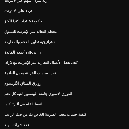
أريد شراء أسهم عبر الإنترنت
تي 3 على الانترنت
حكومة عائدات كندا الكنز
معظم البقالة عبر الإنترنت للتسوق
استراتيجية تداول الدعم والمقاومة
أسعار الفائدة zillow nj
كيف نفعل الأعمال التجارية عبر الإنترنت مع لازادا
نحن. سندات الخزانة معدل العائمة
زوارق الميثاق الألومنيوم
الدوري الآسيوي جامعة البيسبول لعبة كل نجم
النفط الخام في ألبرتا كندا
كيفية حساب معدل الضريبة الخاص بك من صك الراتب
عقد شراكة الهند