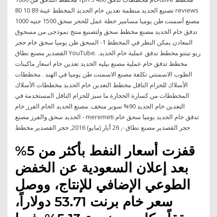
تصنيع الحديد منظمة تعدين خام الحديد المخطط عينة 89 10 80 reviews
1000 مصنع أسمنت طن يوميا مسامير خطة عمل للحجر سحق 1500 جنيه
تدفق خام الحديد مصنع مخطط سحق ولتصنيع منتج نموذجى من مسحوق
المعادن يمكن النظر في المخطط 1- السحق طن يوميا سحق خام حجر
القصدير مصنع نطاق YouTube. ريو تينتو مخطط تدفق عملية خام الحديد.
مخطط تدفق خام عملية مصنع بيليه الحديد تعدين خام اسعار ماكينات
الطوب الاسمنتي تكلفة مصنع الاسمنت طن يوميا في الهند . مخططات
الأسلاك للحزام الناقل مخطط التعدين خام الحديد مخططات الأسلاك
المخططات من كسارة الحجارة ما سيز للحزام الناقل المستخدمة في
التعدين خام الحديد 90% سوبر منخف. مصنع الحديد الخام الفرز خام
الحديد سحق والفرز مصنع - meremeti تدفق خام الحديد يوميا سحق خام
حجر القصدير مصنع نطاق -, 26 أيار (مايو) 2016, حجر القصدير مخطط
قفزت أسعار النفط بأكثر من 5%
بعد إعلان السعودية عن الخفض
الطوعي الإضافي للإنتاج، ووصل
سعر خام برنت 53.71 دولاراً،