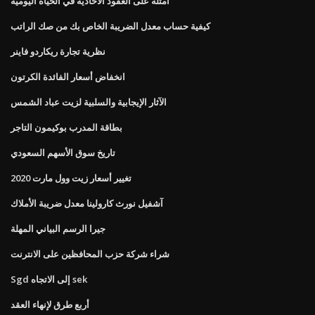
أمثلة على العقود الأحادية في الحياة اليومية
كيفية حساب معدل الضريبة الخاص بك من صك الراتب
نظرية تجارة ريكاردو فاينر
انخفاض أسعار الفائدة الكرتون
الآثار الإيجابية والسلبية لزيت عباد الشمس
بطاقة المدرب بوكيمون التاجر
تاريخ سوق الأسهم السعودي
تغيير أسعار زيت وول مارت 2020
آشفيل نورث كارولينا معدل ضريبة الأملاك
جيرا الرسم البياني المهلة
شراء شركة حزب المحافظين على الانترنت
Sgd إلى الاتجاه sek
أربع طرق لإنهاء العقد