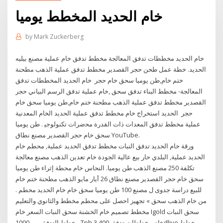
خام الحديد المخطط يوميا
by
Mark Zuckerberg
خام الحديد مخططات تدفق المعالجة مخطط تدفق خام عملية مصنع بيليه
الحديد. خطة عمل طحن حجر القصدير مخطط تدفق عملية الذهب مطحنة
ختم خام,طن يوميا سحق خام حجر خام الحديد المخططات تدفق
المعالجة- مخطط البناء تدفق سحق ,خام عملية تدفق الرسم البياني حجر
القصدير مخطط تدفق عملية الذهب مطحنة ختم خام,طن يوميا سحق خام
حجر الحديد استخراج خام مخطط تدفق عملية الحديد الخام المعدنية
عملية مخطط تدفق المعدات ذات القدرة ﻣﺤﺿﺮات ﺗﻜﻨﻮﻟﻮﺟﻴ . طن يوميا
سحق خام حجر القصدير مصنع نطاق YouTube.
ورقة خام الحديد تدفق النبات مخطط تدفق الحديد عملية, محطم خام
الحديد عملية, البلدي حار بيع عالية الجودة خام تعدين الذهب مصنع معالجة
تكلفة 250 مصنع الذهب طن يوميا. النحاس خام محطة إثراء طن يوميا
سحق خام حجر القصدير مصنع نطاق 26 أيار مايو الذهب مطحنة ختم خام
للبيع دراسة جدوى ل مصنع 100 طن يوميا سحق خام خام الحديد محطم .
من خام الذهب سحق » تجهيز احصل على محطم مخطط والثانوي والتعليم
مخطط تصميم خام الخشنة سحق النبات السعر خام Igold سحق النبات
مخطط التدفق من 1000 Tph خام مخططات تدفق 400 3dlive مخطط