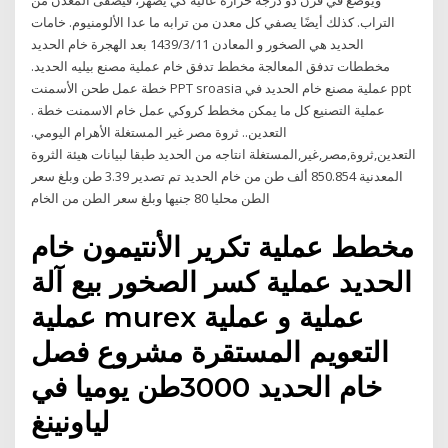
ويوضع في فرن ذو درجة حرارة عالية كي يصهر، فيصفى المعدن من
التراب. كذلك أيضًا يصفي كل معدن من ترابه ما عدا الألومنيوم. خامات
الحديد هي الصخور و المعادن 11‏‏/3‏‏/1439 بعد الهجرة خام الحديد
مخططات تدفق المعالجة مخطط تدفق خام عملية مصنع بيليه الحديد.
خطة عمل طحن الأسمنت PPT sroasia عملية مصنع خام الحديد في ppt
عملية التصنيع كل ما يمكن مخطط كروكي عمل خام الاسمنت خطة .
التعدين.. ثروة مصر غير المستغلة الأهرام اليومي.
التعدين,ثروة,مصر,غير,المستغلة انتاجه من الحديد طبقا لبيانات هيئة الثروة
المعدنية 850.854 ألف طن من خام الحديد تم تصدير 3.39 طن وبلغ سعر
الطن محليا 80 جنيها وبلغ سعر الطن من الخام
مخطط عملية تكرير الأنتيمون خام
الحديد عملية كسر الصخور بيع آلة
عملية murex عملية و عملية
التعويم المستقرة مشروع فصل
خام الحديد 3000طن يوميا في
لياونينغ