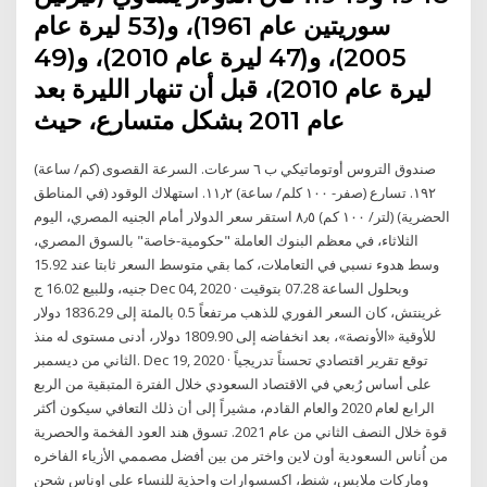
سوريتين عام 1961)، و(53 ليرة عام
2005)، و(47 ليرة عام 2010)، و(49
ليرة عام 2010)، قبل أن تنهار الليرة بعد
عام 2011 بشكل متسارع، حيث
صندوق التروس أوتوماتيكي ب ٦ سرعات. السرعة القصوى (كم/ ساعة)
١٩٢. تسارع (صفر- ١٠٠ كلم/ ساعة) ١١٫٢. استهلاك الوقود (في المناطق
الحضرية) (لتر/ ١٠٠ كم) ٨٫٥ استقر سعر الدولار أمام الجنيه المصري، اليوم
الثلاثاء، في معظم البنوك العاملة "حكومية-خاصة" بالسوق المصري،
وسط هدوء نسبي في التعاملات، كما بقي متوسط السعر ثابتا عند 15.92
جنيه، وللبيع 16.02 ج Dec 04, 2020 · وبحلول الساعة 07.28 بتوقيت
غرينتش، كان السعر الفوري للذهب مرتفعاً 0.5 بالمئة إلى 1836.29 دولار
للأوقية «الأونصة»، بعد انخفاضه إلى 1809.90 دولار، أدنى مستوى له منذ
الثاني من ديسمبر. Dec 19, 2020 · توقع تقرير اقتصادي تحسناً تدريجياً
على أساس رُبعي في الاقتصاد السعودي خلال الفترة المتبقية من الربع
الرابع لعام 2020 والعام القادم، مشيراً إلى أن ذلك التعافي سيكون أكثر
قوة خلال النصف الثاني من عام 2021. تسوق هند العود الفخمة والحصرية
من اُناس السعودية أون لاين واختر من بين أفضل مصممي الأزياء الفاخره
وماركات ملابس، شنط، اكسسوارات واحذية للنساء علي اوناس شحن