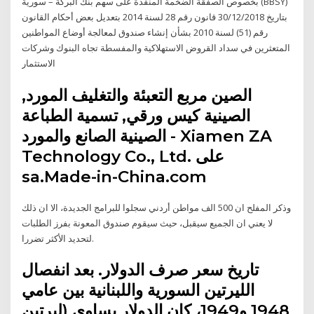
بخصوص الصفقة الضخمة المنفذة على سهم بنك البركة – سورية (BBSY)
بتاريخ 30/12/2018 قانون رقم 28 لسنة 2014 بتعديل بعض أحكام القانون
رقم (51) لسنة 2010 بشأن إنشاء صندوق لمعالجة أوضاع المواطنين
المتعثرين في سداد القروض الاستهلاكية والمفسطة تجاه البنوك وشركات
الاستثمار
الصين مربع التعبئة والتغليف المورد,
الصينية كيس ورقي, تسمية الطباعة
الصينية الصانع والمورد - Xiamen ZA
Technology Co., Ltd. على
sa.Made-in-China.com
وذكر المفلح ان 500 الف مواطن أردني سجلوا للبرامج الجديدة، الا ان ذلك
لا يعني ان الجميع سيقبل، حيث سيقوم صندوق المعونة بفرز الطلبات
لتحديد الأكثر تضررا.
تاريخ سعر صرف الدولار. بعد انفصال
الليرتين السورية واللبنانية بين عامي
1948 و1949، كان الدولار يساوي (ليرتين