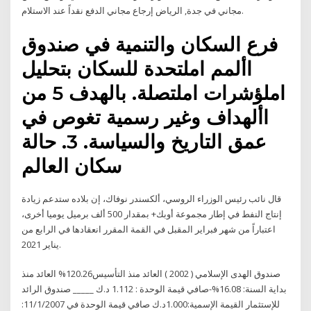
مجاني في جدة, الرياض إرجاع مجاني الدفع نقداً عند الاستلام.
فرع السكان والتنمية في صندوق
األمم املتحدة للسكان بتحليل
املؤشرات املتصلة. بالهدف 5 من
األهداف وغير رسمية تغوص في
عمق التاريخ والسياسة. 3. حالة
سكان العالم
قال نائب رئيس الوزراء الروسي، ألكسندر نوفاك، إن بلاده ستدعم زيادة
إنتاج النفط في إطار مجموعة أوبك+ بمقدار 500 ألف برميل يوميا أخرى،
اعتباراً من شهر فبراير المقبل في القمة المقرر انعقادها في الرابع من
يناير 2021.
صندوق الهدى الإسلامي ( 2002 ) العائد منذ التأسيس120.26% العائد منذ
بداية السنة: 16.08%-صافي قيمة الوحدة : 1.112 د.ك _____ صندوق الرائد
للإستثمار القيمة الإسمية:1.000د.ك صافي قيمة الوحدة في 11/1/2007: