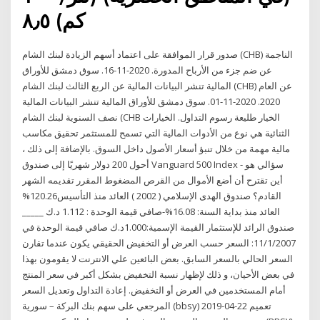
كم) ٨٫٥
صدور قرار الموافقة على اعتماد أسهم الزيادة لبنك الشام (CHB) الناجمة
عن ضم جزء من الأرباح المدورة. 2020-11-16. سوق دمشق للأوراق
المالية تنشر البيانات المالية عن الربع الثالث لبنك الشام (CHB) عن العام
2020. 2020-11-01. سوق دمشق للأوراق المالية تنشر البيانات المالية
نصف السنوية لبنك الشام (CHB الخيار طليعة رسوم التداول. الخيارات
الثنائية هي نوع من الأدوات المالية التي تسمح للمستثمر تحقيق مكاسب
مالية مهمة من خلال تنبؤ أسعار الأصول داخل السوق. بالإضافة إلى ذلك ،
أحول 200 دولار شهريًا إلى صندوق Vanguard 500 Index - سؤالي هو
أين تقترح أن أضع الأموال من القرص المضغوط المقرر تقديمه الشهر
القادم؟ صندوق الهدى الإسلامي ( 2002 ) العائد منذ التأسيس120.26%
العائد منذ بداية السنة: 16.08%-صافي قيمة الوحدة : 1.112 د.ك _____
صندوق الرائد للإستثمار القيمة الإسمية:1.000د.ك صافي قيمة الوحدة في
11/1/2007: السعر حسب العرض أو التخفيض الحقيقي يكون عندما تقارن
السعر الحالي بالسعر السابق. بعض البائعين علي الانترنت لا يقومون بهذا
في بعض الأحيان، و ذلك لإظهار نسبة التخفيض بشكل أكبر في سعر المنتج
أمام المستخدمين في العرض أو التخفيض. إعادة التداول وتعديل السعر
المرجعي على سهم بنك البركة – سورية (bbsy) 2019-04-22 تعميم