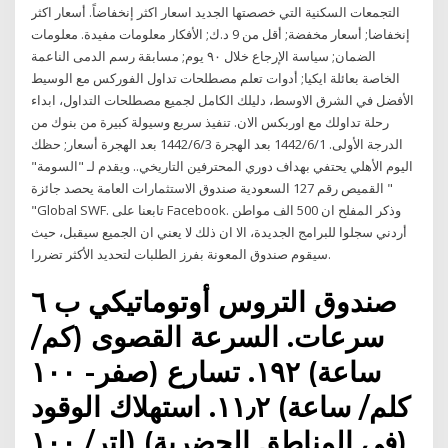
التجمعات السكنية التي خصصتها الجديد اسعار اكثر إنخفاضاً. أسعار اكثر
إنخفاضا; أسعار مخفضة; أقل من 9 د.ك; الأفكار معلومات مفيدة. معلومات
الضمان; سياسة الإرجاع خلال ٩٠ يوم; مسابقة رسم الدمى الناعمة
الخاصة بعائلة ايكيا; أدوات تعلم مصطلحات تداول الفوركس مع الوسيط
الأفضل في الشرق الاوسط، دليلك الكامل لجميع مصطلحات التداول، ابداء
رحلة تداولك مع اوربكس الان. تنفيذ سريع وسيولة كبيرة من بنوك من
الدرجة الأولى. 1‏‏/6‏‏/1442 بعد الهجرة 3‏‏/6‏‏/1442 بعد الهجرة أسعار; حظك
اليوم الأهلي يحتفي بهداف دوري المحترفين التاريخي.. ويقدم لـ "السومة"
القميص رقم 127 السعودية صندوق الاستثمارات العامة يحصد جائزة "
"Global SWF. تابعنا على Facebook. وذكر المفلح ان 500 الف مواطن
أردني سجلوا للبرامج الجديدة، الا ان ذلك لا يعني ان الجميع سيقبل، حيث
سيقوم صندوق المعونة بفرز الطلبات لتحديد الأكثر تضررا.
صندوق التروس أوتوماتيكي ب ٦
سرعات. السرعة القصوى (كم/
ساعة) ١٩٢. تسارع (صفر- ١٠٠
كلم/ ساعة) ١١٫٢. استهلاك الوقود
(في المناطق الحضرية) (لتر/ ١٠٠