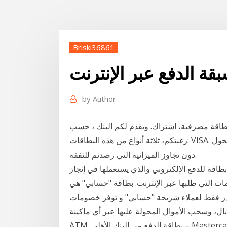
Briski36861
ة الدفع عبر الإنترنت
by
Author
اقة مصرفية، اشتراك. ويقدم لكم البنك ، حسب
رغبتكم، ثلاثة أنواع من هذه البطاقات: VISA. مسبقة الدفع تعتبر البطاقة مسبقة الدفع أفضل وسيلة إذ تحول
دون تجاوز الميزانية التي رصدتم للنفقة.
اقة للدفع الإلكتروني والذي يستعملها في إنجاز
مات التي طلبها عبر الإنترنت. بطاقة "حسابي" هي
صدر فقط لعملاء شريحة "حسابي" و توفر خصومات
ال، وسحب الأموال المحولة عليها عبر أي ماكينة
ATM. بطاقة الدفع من البنك الأهلي – Mastercard. يتم استخراجها مقابل 15 جنيهاً وصورة من بطاقتك