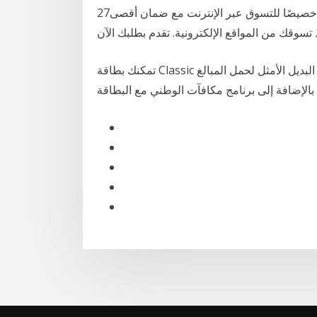
27‏‏/7‏‏/1435 بعد الهجرة تم تصميم بطاقة ويب شوبر الائتمانية خصيصًا للتسوق عبر الإنترنت مع ضمان أقصى
تسوقك من المواقع الإلكترونية. تقدم بطلبك الآن
تمكنك بطاقة Classic الوطني مسبقة الدفع من التحكم بمصاريفك، كما أنها تعتبر البديل الأمثل لحمل المبالغ