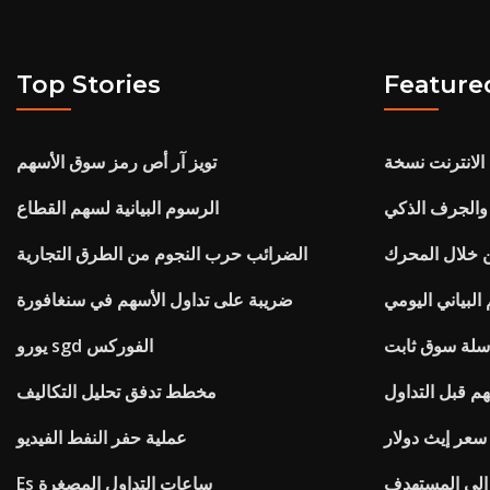
Top Stories
Feature
الانترنت نسخة
تويز آر أص رمز سوق الأسهم
 والجرف الذكي
الرسوم البيانية لسهم القطاع
 خلال المحرك
الضرائب حرب النجوم من الطرق التجارية
البياني اليومي
ضريبة على تداول الأسهم في سنغافورة
لة سوق ثابت
يورو sgd الفوركس
م قبل التداول
مخطط تدفق تحليل التكاليف
سعر إيث دولار
عملية حفر النفط الفيديو
رالي المستهدف
Es ساعات التداول المصغرة