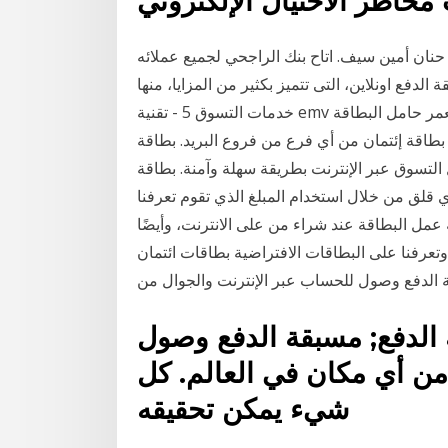
حنان أمين سيف. اتاح بنك الراجحي لجميع عملائه
الدفع اونلاين، التى تتميز بكثير من المزايا، منها
خدمات التسوق 5 - تقنية emv لضمان عمليات شراء آمنة على الإنترنت. 6 - الحد الأدنى لعمر حامل البطاقة
: 1 - ملئ نموذج طلب بطاقة إئتمان من أي فرع من فروع البريد. بطاقة
ر الإنترنت بطريقة سهلة وآمنة. بطاقة QNB ماستركارد® مسبقة
 قلق من خلال استخدام المبلغ الذي تقوم تعرفنا
عمل البطاقة عند شراء من على الانترنت، وأيضًا
وتعرفنا على البطاقات الافتراضية بطاقات ائتمان
قة الدفع وصول للحساب عبر الإنترنت والجوال من
ة الدفع; مسبقة الدفع وصول
من أي مكان في العالم. كل
شيء يمكن تحقيقه